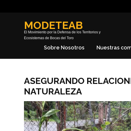
Saltar
al
contenido
MODETEAB
(presiona
El Movimiento por la Defensa de los Territorios y
Intro)
Ecosistemas de Bocas del Toro
Sobre Nosotros
Nuestras co
ASEGURANDO RELACIONE
NATURALEZA