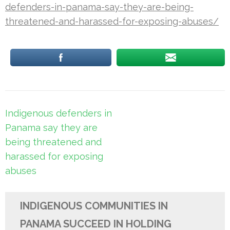
defenders-in-panama-say-they-are-being-
threatened-and-harassed-for-exposing-abuses/
Post
Indigenous defenders in
navigation
Panama say they are
being threatened and
harassed for exposing
abuses
INDIGENOUS COMMUNITIES IN
PANAMA SUCCEED IN HOLDING