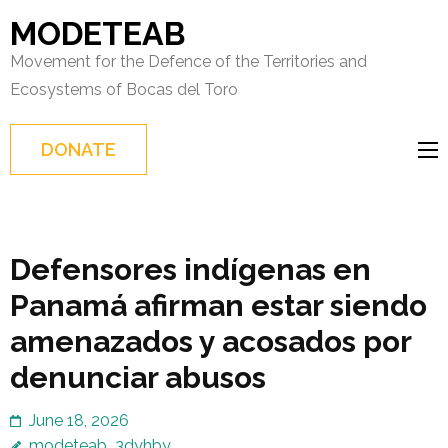
Skip
MODETEAB
to
Movement for the Defence of the Territories and
content
Ecosystems of Bocas del Toro
(Press
Enter)
DONATE
Defensores indígenas en
Panamá afirman estar siendo
amenazados y acosados por
denunciar abusos
June 18, 2026
modeteab_3dyhby