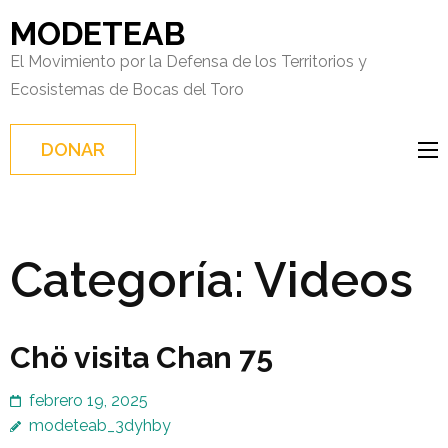
Saltar
MODETEAB
al
El Movimiento por la Defensa de los Territorios y
contenido
Ecosistemas de Bocas del Toro
(presiona
Intro)
DONAR
Categoría:
Videos
Chö visita Chan 75
febrero 19, 2025
modeteab_3dyhby